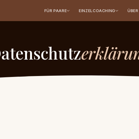
FÜR PAARE
EINZELCOACHING
ÜBER
atenschutz
erkläru