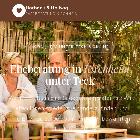
Harbeck & Hellwig
PAARBERATUNG KIRCHHEIM
KIRCHHEIM UNTER TECK & ONLINE
Eheberatung in
Kirchheim
unter Teck
Wenn die Ehe in eine Sackgasse geraten ist: Wir
helfen Ihnen, wieder zueinanderzufinden und
Ihre Ehe neu zu beleben — mit der bewährten
EFT-Methode.