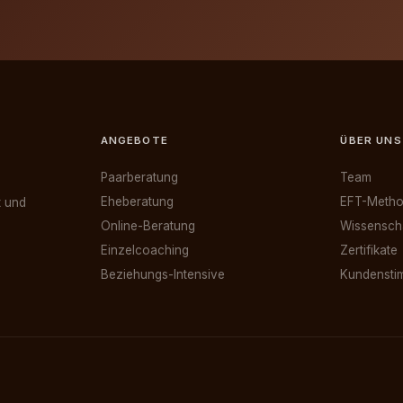
ANGEBOTE
ÜBER UNS
Paarberatung
Team
Eheberatung
EFT-Meth
t und
Online-Beratung
Wissensch
Einzelcoaching
Zertifikate
Beziehungs-Intensive
Kundenst