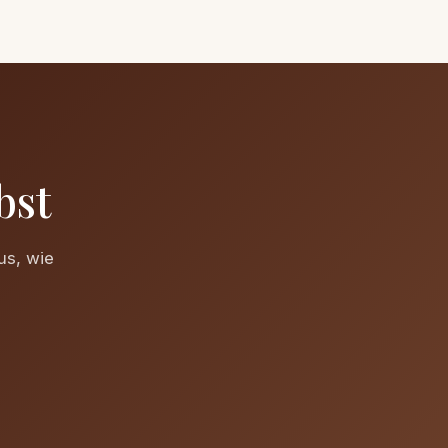
bst
us, wie