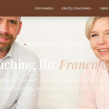
FÜR PAARE
EINZELCOACHING
ÜBER
KIRCHHEIM UNTER TECK & ONLINE
aching für
Frauen 
 beginnt bei einem selbst: Wir begleiten Sie dabei, Ih
und persönlich zu wachsen — von Frau zu Frau und 
Mann.