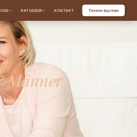
Termin buchen
 UNS
RATGEBER
KONTAKT
& Männer
re Muster zu
von Mann zu