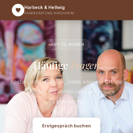
Harbeck & Hellwig
PAARBERATUNG KIRCHHEIM
GUT ZU WISSEN
Häufige
Fragen
Kosten, Ablauf, Dauer, online oder vor Ort: die
wichtigsten Antworten rund um unsere
Paarberatung.
Erstgespräch buchen