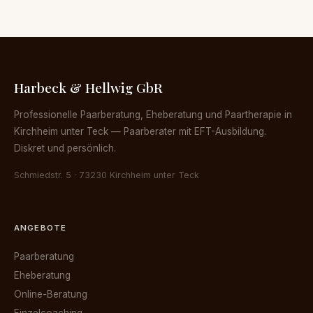
Harbeck & Hellwig GbR
Professionelle Paarberatung, Eheberatung und Paartherapie in
Kirchheim unter Teck — Paarberater mit EFT-Ausbildung.
Diskret und persönlich.
Schmiedstr. 5 · 73230 Kirchheim unter Teck
ANGEBOTE
Paarberatung
Eheberatung
Online-Beratung