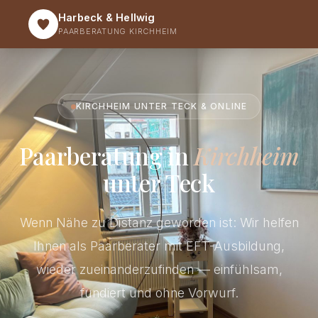
Harbeck & Hellwig
PAARBERATUNG KIRCHHEIM
KIRCHHEIM UNTER TECK & ONLINE
Paarberatung in
Kirchheim
unter Teck
Wenn Nähe zu Distanz geworden ist: Wir helfen
Ihnen als Paarberater mit EFT-Ausbildung,
wieder zueinanderzufinden — einfühlsam,
fundiert und ohne Vorwurf.